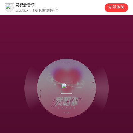
网易云音乐
立即体验
去云音乐，下载歌曲随时畅听