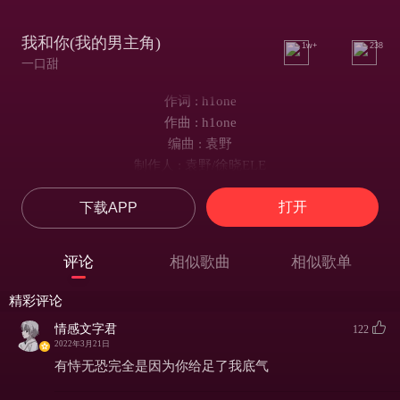
我和你(我的男主角)
1w+
238
一口甜
作词 : h1one
作曲 : h1one
编曲 : 袁野
制作人 : 袁野/徐晓ELE
世界再美丽不如你和我的家
打开
下载APP
你像花一样绽放 让我无所谓其他
旖旎的风光忘了
我们相拥在山河
评论
相似歌曲
相似歌单
跳爱情的恰恰
在黑夜中起舞点燃房间的蜡烛
精彩评论
种下感情的结晶变成参天大树
情感文字君
122
院子里种满可可
2022年3月21日
你的神情让我
有恃无恐完全是因为你给足了我底气
无法自拔