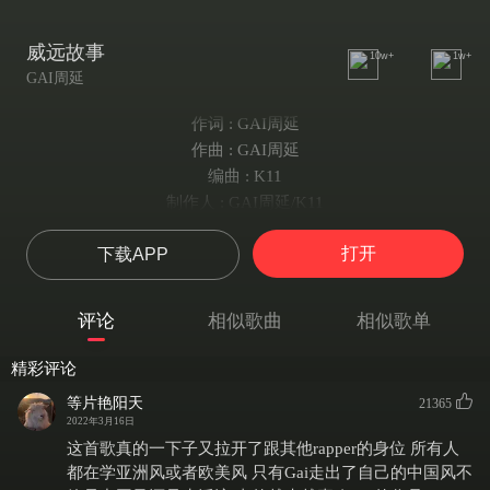
威远故事
10w+
1w+
GAI周延
作词 : GAI周延
作曲 : GAI周延
编曲 : K11
制作人 : GAI周延/K11
出品人 : 韩啸
打开
下载APP
看到你们嫩个跳 我就想起我勒小时候
原来啥子都没有 防风火机揣在包包头
兄弟都是硬骨头 路过下桥打个二两酒
评论
相似歌曲
相似歌单
天黑路滑不好走 容易失去的是自由
看到你们嫩个跳 我就想起我勒小时候
精彩评论
原来啥子都没有 防风火机揣在包包头
等片艳阳天
21365
兄弟都是硬骨头 路过下桥打个二两酒
2022年3月16日
天黑路滑不好走 容易失去的是自由
这首歌真的一下子又拉开了跟其他rapper的身位 所有人
二娃去读了中专
都在学亚洲风或者欧美风 只有Gai走出了自己的中国风不