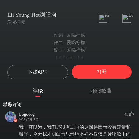
Lil Young Hot浏阳河
195
131
爱喝柠檬
作词 : 爱喝柠檬
作曲 : 爱喝柠檬
编曲 : 爱喝柠檬
Lil Young Hot
Issuing Company(发行):沐榕坊录音棚
打开
下载APP
Music Planning(统筹):BowBow
Composers(作曲):MnO2 MUSIC(LILCHECK， 艾克斯欧瑞，
RRealning )
评论
相似歌曲
Lyricists(作词):MnO2 MUSIC(LILCHECK， 艾克斯欧瑞，RRealning
)
精彩评论
Vocals(演唱):MnO2 MUSIC(LILCHECK， 艾克斯欧瑞，RRealning )
Logodog
43
Female Solo:(女声独唱) 张晓娇
2022年3月11日
Mixer(混音):百事糖
我一直以为，我们还没有成功的原因是因为没有流量和
Mastering Engineer:(母带工程师) 百事糖
曝光，今天我才明白音乐环境不好不仅仅是废物歌手的
Recording Engineer:(录音工程师) BowBow