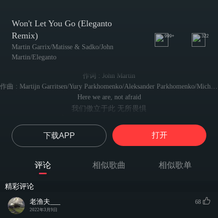
Won't Let You Go (Eleganto
Remix)
999+
322
Martin Garrix/Matisse & Sadko/John
Martin/Eleganto
作词 : John Martin
作曲 : Martijn Garritsen/Yury Parkhomenko/Aleksander Parkhomenko/Michel Zitron
Here we are, not afraid
我们傲立于此 无所畏惧
Love is running through our veins
血管中 爱潮汹涌
打开
下载APP
If you fall, if you break
倘若你挫败失意
I'll be here to numb your pain
评论
相似歌曲
相似歌单
我将为你舒缓疼痛
When your skies fill with clouds
精彩评论
当你的天空乌云密布
There's no need to turn around
老渔夫___
68
就没必要再回头
2022年3月9日