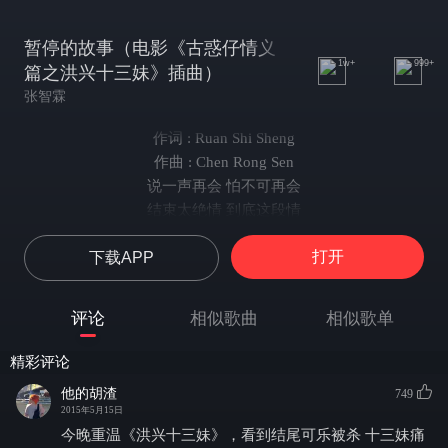
暂停的故事（电影《古惑仔情义
1w+
999+
篇之洪兴十三妹》插曲）
张智霖
作词 : Ruan Shi Sheng
作曲 : Chen Rong Sen
说一声再会 怕不可再会
结束太绝情 到底这段情
究竟算暂停 或算是曾经
打开
下载APP
你不相信吧 我的心里话
这刻欠共鸣
草率决定结论无法冷静
评论
相似歌曲
相似歌单
当初心倾双方都承认
今天清醒
精彩评论
离合命中注定
他的胡渣
749
心意不再一致缘份到此
2015年5月15日
中段竟是分别时
今晚重温《洪兴十三妹》，看到结尾可乐被杀 十三妹痛