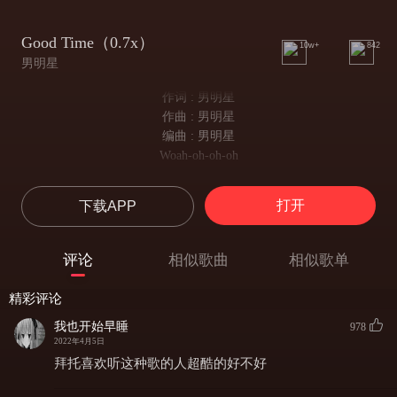
Good Time（0.7x）
10w+
842
男明星
作词 : 男明星
作曲 : 男明星
编曲 : 男明星
Woah-oh-oh-oh
It's always a good time
共度美好时光，
打开
下载APP
Woah-oh-oh-oh
It's always a good time
共度美好时光吧，
评论
相似歌曲
相似歌单
Woke up on the right side of the bed
一觉醒来发现自己躺在床的右边，
精彩评论
What's up with this Prince song inside my head?
我也开始早睡
不知怎么的 脑中突然回想起王子的歌曲，
978
2022年4月5日
Hands up if you're down to get down tonight
拜托喜欢听这种歌的人超酷的好不好
今夜我们来借舞消愁，
Cause it's always a good time