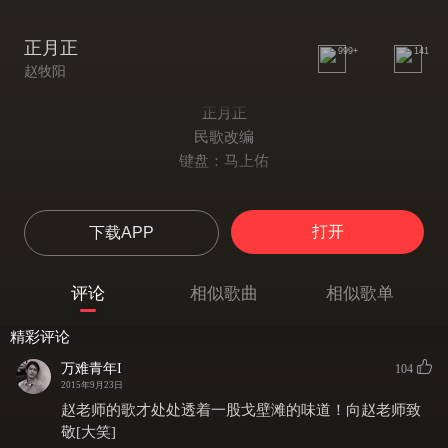
正月正
999+
141
赵牧阳
正月正
民歌改编
键盘：马上佑
正月里来正月正 家家户户挂红灯
打开
下载APP
哥哥我身穿一身青
小妹妹好象是一根根葱
哥哥我身穿一身青
评论
相似歌曲
相似歌单
小妹妹好象是一根根葱
想你想你哎哟想你
精彩评论
泪疙蛋蛋抛在那沙蒿蒿里
万难青年I
104
想你想你是想你
2015年9月23日
泪疙蛋蛋抛在那沙蒿蒿里
赵老师的歌才处处透着一股戈壁滩的味道！向赵老师致
想你想你是想你
敬[大笑]