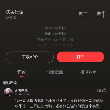
侠客行编
1w+
403
赵牧阳
作词 : 赵牧阳
作曲 : 赵牧阳
前面是高山后面是大海
冷冷的北风迎面吹过来
不能够向前不能像后走
打开
下载APP
让冷风吹心头
让冷风吹心头
是谁曾经握着谁的手
评论
相似歌曲
相似歌单
是谁曾经为谁把泪流
无助的双手端起一碗酒
精彩评论
让烈酒浇心头
A周先森
628
让烈酒浇心头
2016年2月2日
阵阵狂风笑看黄沙走
我一直觉得西北那个地方邪性了，许巍郑钧张楚唐朝赵
逍遥怒吼黄沙塞满口
牧阳等一些开山的大咖，还有张艺谋陈凯歌这个类型