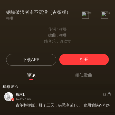
钢铁破浪者永不沉没（古筝版）
999+
116
梅琳
作词 : 梅琳
编曲 : 梅琳
纯音乐，请欣赏
打开
下载APP
评论
相似歌曲
精彩评论
梅琳L
83
2022年2月15日
古筝翻弹版，肝了三天，头秃测试1.0。 食用愉快ᕕ(ᐛ)ᕗ