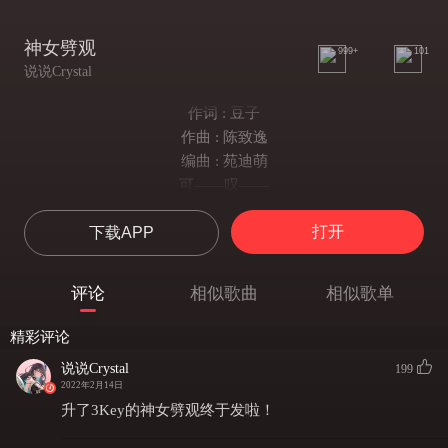
神女劈观
999+
101
说说Crystal
作词 : 豆子
作曲 : 陈致逸
编曲 : 苑迪萌
可——叹——
秋鸿折单复难双
打开
下载APP
痴人痴怨恨迷狂
只因那邪牲祭伏定祸殃
若非巾帼拔剑人皆命丧
评论
相似歌曲
相似歌单
凡缘朦朦仙缘滔
天伦散去绛府邀
精彩评论
朱丝缚绝烂柯樵
说说Crystal
199
雪泥鸿迹遥
2022年2月14日
鹤归不见昔华表
升了3Key的神女劈观终于发啦！
蛛丝枉结魂幡飘