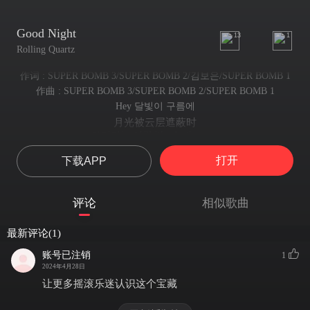
Good Night
13
1
Rolling Quartz
作词 : SUPER BOMB 3/SUPER BOMB 2/김보은/SUPER BOMB 1
作曲 : SUPER BOMB 3/SUPER BOMB 2/SUPER BOMB 1
Hey 달빛이 구름에
月光被云层遮蔽时
가려지는 시간 like devil comes
恶魔降临般的时刻
打开
下载APP
널 지켜보고 있어
我正注视着你
Wait 숨을 죽인 채
评论
相似歌曲
屏住呼吸等待
잠드는 때를 노려 like devil comes
最新评论(1)
趁你入睡时突袭 如恶魔来临
자 시간이 됐어
账号已注销
1
现在时机已到
2024年4月28日
오늘 이 밤이
让更多摇滚乐迷认识这个宝藏
今夜绝不会让
지나가지 못하게 할 거야