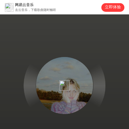
网易云音乐
立即体验
去云音乐，下载歌曲随时畅听