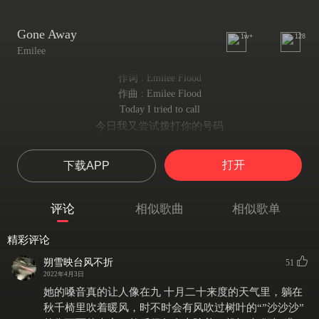
Gone Away
1w+
128
Emilee
作词 : Emilee Flood
作曲 : Emilee Flood
Today I tried to call
今日我又尝试拨打你的号码
But all I got was just the normal
但电话那头依然是熟悉的滴滴声
打开
下载APP
Voice I've always heard
（无法接通的提醒）
It wasn't yours but I had to wonder
评论
相似歌曲
相似歌单
这不是你的声音但我依然想知道
If I heard your voice again
精彩评论
就算你重新和我联络
What would I say to you? I don't know
朔雪映台风不折
51
我会向你倾诉什么
2022年4月3日
And after all this time
她的嗓音真的让人像在九 十月二十来度的天气里，躺在
时光匆匆流过
秋千椅里吹着暖风，时不时会有风吹过树叶的“”沙沙沙”
I see your face in every corner