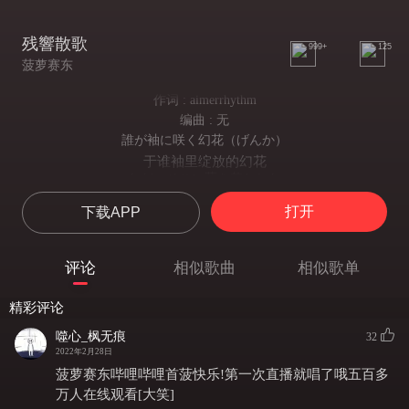
残響散歌
999+
125
菠萝赛东
作词 : aimerrhythm
编曲 : 无
誰が袖に咲く幻花（げんか）
于谁袖里绽放的幻花
ただ そこに藍を落とした
于那里落下了一抹微蓝
打开
下载APP
派手に色を溶かす夜に 銀朱の月を添えて
为华丽将色彩溶解的夜晚里 附上一轮银朱之月
転がるように風を切って
评论
相似歌曲
相似歌单
跌跌撞撞的勇往直前
躓くごとに強くなった
精彩评论
越是遭遇挫折越让我变强
光も痛みも怒りも全部 抱きしめて
噬心_枫无痕
32
将光明，痛苦，怒火全部紧拥
2022年2月28日
選ばれなければ 選べばいい
菠萝赛东哔哩哔哩首菠快乐!第一次直播就唱了哦五百多
如若不被选择 那便做出自己的选择
万人在线观看[大笑]
声よ 轟け 夜のその向こうへ