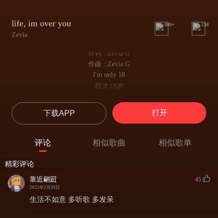
life, im over you
999+
158
Zevia
作词 : Zevia G
作曲 : Zevia G
I'm only 18
我才18岁
And I feel like I'm dying
但是我感觉我快要离开这个世界了
打开
下载APP
I'm getting sad too soon
年纪轻轻却郁郁寡欢
I hope I make it cause I'm trying
评论
相似歌曲
相似歌单
我竭尽全力希望能够获得成功
I've loved and I've lost
精彩评论
爱过也失去过
And realized that it's all my fault
靠近翩跹
45
最后意识到这一切都是我的错
2022年3月30日
Wish someone loved me enough
生活不如意 多听歌 多发呆
曾经我也希望能感受到别人满满的爱意
To catch me when I fall