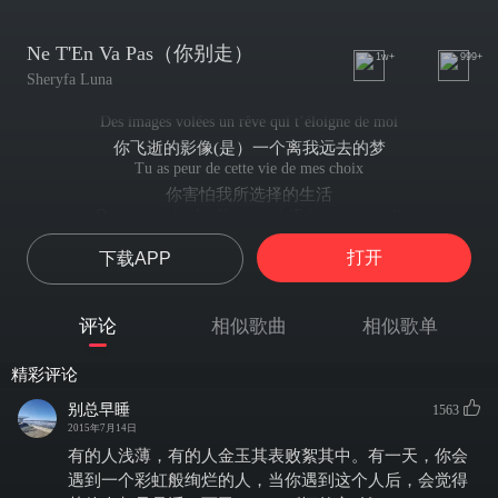
Ne T'En Va Pas（你别走）
1w+
999+
Sheryfa Luna
Des images volées un rêve qui t’éloigne de moi
你飞逝的影像(是）一个离我远去的梦
Tu as peur de cette vie de mes choix
你害怕我所选择的生活
Que je ne sois plus là pour toi (Fait comme moi)
我也不再为了你生活（像我一样做）
打开
下载APP
Ignore les gens qu’ils veulent se mettre entre toi et moi
忽视那些想要插入你我之间的人
Qui espèrent me tirer vers le bas
评论
相似歌曲
相似歌单
那些希望我们走向末路的人
Et me disent du mal de toi
精彩评论
与我说着你的坏话（我并不想听）
J’n’écoute pas (Il faut me comprendre)
别总早睡
1563
你一定要理解我
2015年7月14日
Et même si je manque de temps (Tu dois me comprendre)
有的人浅薄，有的人金玉其表败絮其中。有一天，你会
我像从前一般需要你（你定要理解我）
遇到一个彩虹般绚烂的人，当你遇到这个人后，会觉得
J’ai besoin de toi comme avant (Il faut me comprendre)