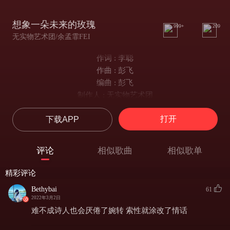
想象一朵未来的玫瑰
999+
209
无实物艺术团/余孟霏FEI
作词 : 李聪
作曲 : 彭飞
编曲 : 彭飞
制作人 : 无实物艺术团
想象一朵
打开
下载APP
在未来 有血有肉 的玫瑰
想象一场
冷眼对 耳鬓厮磨 的偷窥
评论
相似歌曲
相似歌单
好奇心 放大
满月引诱了 獠牙
精彩评论
难不成 诗人也会厌倦了 婉转
Bethybai
61
索性就 涂改了 情话
2022年3月2日
想象一只
难不成诗人也会厌倦了婉转 索性就涂改了情话
在角落 烟雾缭绕 的沙发