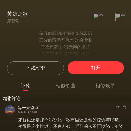
英雄之歌
999+
291
郑智化
微微的细雨淋湿淡淡的悲伤
三分的醉意平添七分的惆怅
正义已死去 我无声的哭泣
乌云遮满天 象黑暗的咒语
为什么你看不见一个小丑的骗局
打开
下载APP
为什么你听不到大地沉重的呼吸
在权力的游戏中是谁背叛了历史
在沸腾的欢呼中淹没我的怒吼
评论
相似歌曲
相似歌单
喔....
太阳燃烧我 风雨阻挡我
精彩评论
我从来不退缩
每一天望海
271
问苍天 乱世中谁是英雄
2016年11月24日
世界放弃我 人群遗忘我
郑智化还是那个郑智化，歌声里还是他的控诉与呼喊。
还有谁会记得
变得是这个世道，还有人心。听歌的人不再愤怒，年轻