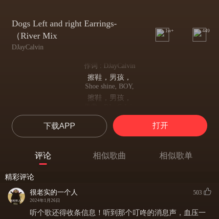
Dogs Left and right Earrings-
1w+
449
（River Mix
DJayCalvin
作词 : DJayCalvin
擦鞋，男孩，
Shoe shine, BOY,
擦鞋，男孩，
作曲 : DJayCalvin
擦鞋，男孩，
打开
下载APP
编曲 : DJayCalvin
擦鞋，男孩，
Boy made my shoe shine,
评论
相似歌曲
相似歌单
男孩帮我擦鞋，
Be my shoe shine,
精彩评论
帮我擦鞋吧
Shoe shine boy,
很老实的一个人
503
擦鞋男孩，
2024年1月26日
Made my shoe shine,
听个歌还得收条信息！听到那个叮咚的消息声，血压一