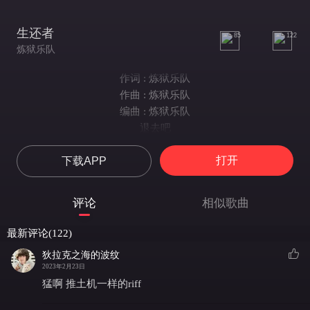
生还者
85
122
炼狱乐队
作词 : 炼狱乐队
作曲 : 炼狱乐队
编曲 : 炼狱乐队
退去吧
旋转着破碎的悬崖的炽热
打开
下载APP
治罪
烬余
这一刻浑浊不一
评论
相似歌曲
悲伤吧
挥别那些欲望的权杖
最新评论(122)
命运早已枯凋
狄拉克之海的波纹
纵我自愤
2023年2月23日
谁是唯一生还
猛啊 推土机一样的riff
唯有