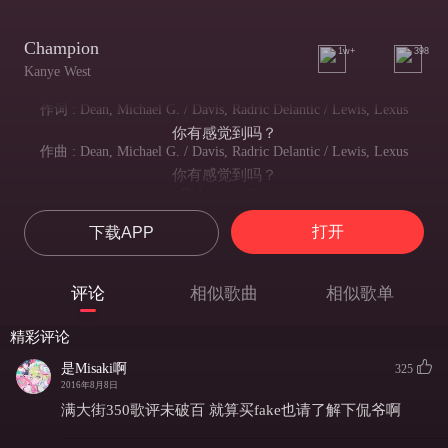
Champion
1w+
398
Kanye West
作词 : Dean, Michael G. / Davis, Radric Delantic / Lewis, Lexus
你有感觉到吗？
作曲 : Dean, Michael G. / Davis, Radric Delantic / Lewis, Lexus
你有感觉到吗？
Did you realize
你有感觉到吗？
打开
下载APP
That you are a champion?
你就是冠军！
Yeah right
评论
相似歌曲
相似歌单
没错 就是这样
Yes I did, so I packed it up and brought it back to the crib
精彩评论
是的 我做到了 所以我要把奖杯打包带回到我的小窝
Just a lil' somethin' show you how we live
是Misaki啊
325
只是像你们展示我们生活方式的一小部分
2016年8月8日
E'r'body want it but it ain't that se'ious
满大街350歌评未破百 就算买fake也请了解下侃爷啊
每个人都想得到 但每个人都不能拥有
Mmhmm, that's that shit