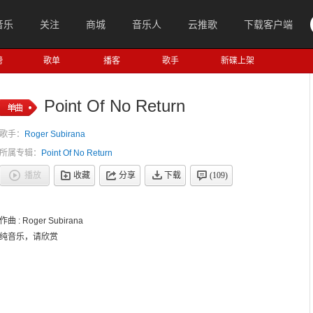
音乐
关注
商城
音乐人
云推歌
下载客户端
榜
歌单
播客
歌手
新碟上架