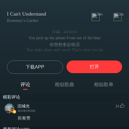
I Can't Understand
999+
109
Rosemary's Garden
作曲 : DeTerre
You pick up the phone From out of the blue
你突然拿起电话
You make plans and cancel That's what you do
你制定和取消计划，这就是你在做的
oh ~ That's what you do oh~
打开
下载APP
这就是你在做的
You play all the time
你所有时间都在玩
评论
相似歌曲
相似歌单
But time has wings
但时间拥有翅膀
精彩评论
A crowd can be a lonely place to be
热闹的地方也会有冷清的一天
旧城光
24
Procrastination is a thief
2015年4月28日
拖延是一个小偷
前奏赞
I can't understand