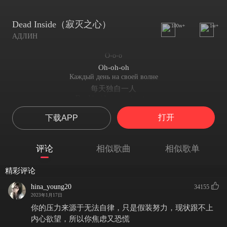
Dead Inside（寂灭之心）
100w+
1w+
АДЛИН
О-о-о
Oh-oh-oh
Каждый день на своей волне
每天独自一人
Dead inside сидит во мне
她在我心里永远沉睡
打开
下载APP
Как его выгнать, чё за бред?
怎么把他赶出去，到底是什么鬼？
О-о-о
评论
相似歌曲
相似歌单
Oh-oh-oh
Сижу среди четырёх стен
精彩评论
我坐在四壁之间
Уже неважно где и с кем
hina_young20
34155
无论在哪里和谁在一起
2023年1月17日
Ты ушла, ушли проблемы
你的压力来源于无法自律，只是假装努力，现状跟不上
你走了，一切都过去了
内心欲望，所以你焦虑又恐慌
О-о-о