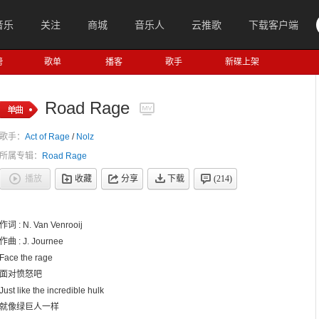
音乐
关注
商城
音乐人
云推歌
下载客户端
榜
歌单
播客
歌手
新碟上架