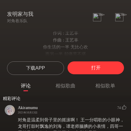
发明家与我
999+
999+
对角巷乐队
作词 : 王艺丰
作曲 : 王艺丰
你生活的一半 无比心欢
而另一半 却痛苦不堪
你脑海的想法
打开
下载APP
人们说是疯话
是的 这才能让这 世界有变化
电光和火焰
评论
相似歌曲
相似歌单
颤动的琴弦
我们都为这一瞬间
精彩评论
我们一样
Akiramumu
74
双眼总是闪亮
2021年10月13日
潦倒太过平常
对角是温柔到骨子里的摇滚啊！ 王一分唱歌的小眼神，
所以头颅永远高昂
龙哥打鼓时飘逸的刘海，谭老师腼腆的小表情，四哥一