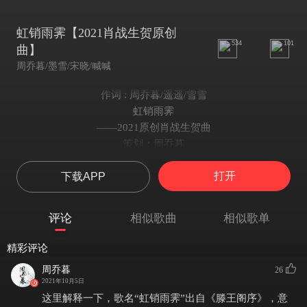
虹销雨霁【2021肖战生贺原创
534
101
曲】
周乔暮/墨雪/宋晓/喊喊
作词 : 周乔暮/遥遥/雪雪
虹销雨霁
——2021原创肖战生贺曲
策划：周乔暮
歌名Spirit：周乔暮（出自《滕王阁序》）
打开
下载APP
演唱：墨雪/宋晓/翊歌Eason/喊喊
【文案丨顾白】
云层等月亮
评论
相似歌曲
相似歌单
夕阳落在你身上
星碎掉溢出光
精彩评论
黑夜总漫长
周乔暮
26
拾起满兜星光
2021年10月5日
逆人潮而上
这里解释一下，歌名“虹销雨霁”出自《滕王阁序》，意