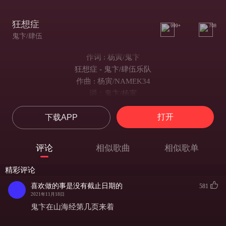
狂想症
999+
708
鬼卞/肆伍
作词 : 杨寅/鬼卞
狂想症 - 鬼卞/肆伍乐队
作曲 : 杨寅/NAMEK34
词：鬼卞/杨寅
曲：Namek34/杨寅
打开
下载APP
编曲：Namek34
混音：张峰铎
录音：张璐
评论
相似歌曲
相似歌单
录音棚：Modern Sky Studio
狂想症
精彩评论
Ho yeah
喜欢做的事是没有截止日期的
581
自认无所不知的生灵
2021年11月18日
Ho yeah
鬼卞在山海经第几页来着
战无不胜的年轻