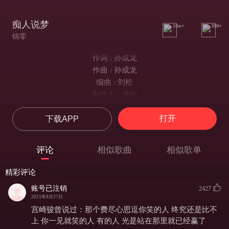
痴人说梦
10w+
999+
锦零
作词 : 孙成龙
作曲 : 孙成龙
编曲 : 刘松
制作人 : 卢创
书案上谈风雨
打开
下载APP
讲聚散别离
交替的岁月中
谁能动真情
评论
相似歌曲
相似歌单
千万卷故事里
何人是痴心
精彩评论
且听我慢慢来叙
账号已注销
2427
说的是 一差二错 佳人离
2021年9月27日
禁不起 三番四复 梦中醒
宫崎骏曾说过：那个费尽心思逗你笑的人 终究还是比不
搅乱了 五脏六腑 神不定
上 你一见就笑的人 有的人 光是站在那里就已经赢了