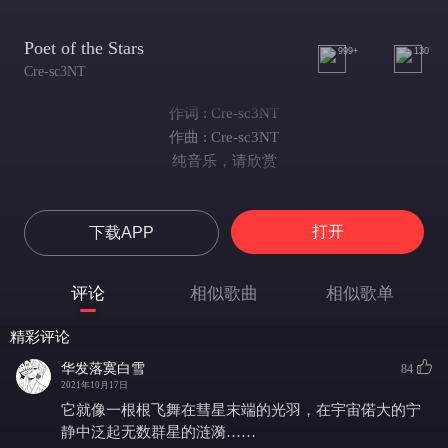
Poet of the Stars
999+
130
Cre-sc3NT
作词 : Cre-sc3NT
作曲 : Cre-sc3NT
纯音乐，请欣赏
打开
下载APP
评论
相似歌曲
相似歌单
精彩评论
华发落寞白雪
84
2021年10月17日
它就像一根根飞舞在彗星末端的光羽，在宇宙偌大的宁
静中泛起无数群星的涟漪……