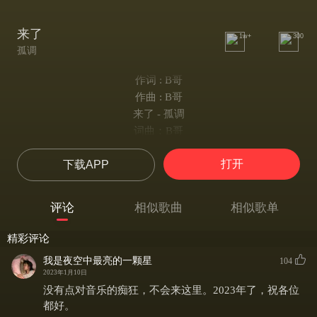
来了
1w+
300
孤调
作词 : B哥
作曲 : B哥
来了 - 孤调
词曲：B哥
原唱：B哥
打开
下载APP
翻唱：孤调
爱情来了
她穿过夜色来看望一个人
评论
相似歌曲
相似歌单
那不是我 是我的兄弟
她背对着我脱下淋湿的衣服
精彩评论
我看见外面两只喜鹊在打架 嘿嘿
我是夜空中最亮的一颗星
104
我系紧鞋带冲进这夜色
2023年1月10日
夜色在唱 在唱
没有点对音乐的痴狂，不会来这里。2023年了，祝各位
——————
都好。