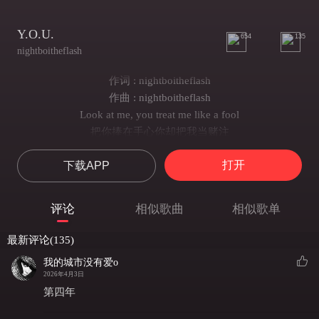
Y.O.U.
654
135
nightboitheflash
作词 : nightboitheflash
作曲 : nightboitheflash
Look at me, you treat me like a fool
把你捧在手心你却把我当赌注
试图用你眼神骗过 别继续扮无助
打开
下载APP
感觉你会推开任何对你好的都不顾
你畅想未来 但根本没有以后
对现在say goodbye 但完全没有理由
评论
相似歌曲
相似歌单
Yeah I gotta go不想再成为猎物
当成为习惯后 再无法走出囚笼
最新评论(135)
I don’t wanna hit that ho
我的城市没有爱o
脖子上西太后
2026年4月3日
Demo有几百首是写你离开后的理由
第四年
摸不到你迷人的背后