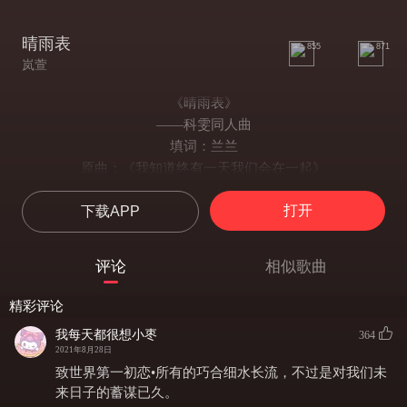
晴雨表
855
871
岚萱
《晴雨表》
——科雯同人曲
填词：兰兰
原曲：《我知道终有一天我们会在一起》
情窦初开时豆蔻惹新芽的季节
打开
下载APP
冬至情切意绵掌心化雪
誓言定情不负每次遇见
怀中的你红了脸
评论
相似歌曲
少年桀骜难驯柔情却自难浮现
可偏为何他肯多予她一点
精彩评论
球拍起落成败又负几时
我每天都很想小枣
364
挥手聚散苦辣酸甜
2021年8月28日
空间被设置仅限你可见
致世界第一初恋•所有的巧合细水长流，不过是对我们未
吵闹间情话千百遍
来日子的蓄谋已久。