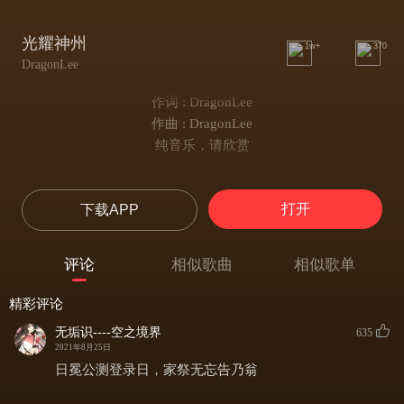
光耀神州
1w+
370
DragonLee
作词 : DragonLee
作曲 : DragonLee
纯音乐，请欣赏
打开
下载APP
评论
相似歌曲
相似歌单
精彩评论
无垢识----空之境界
635
2021年8月25日
日冕公测登录日，家祭无忘告乃翁