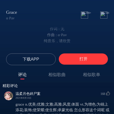
Grace
999+
346
α·Pav
作词 : 无
作曲 : α·Pav
纯音乐，请欣赏
打开
下载APP
评论
相似歌曲
相似歌单
精彩评论
温柔月色碎尸案
168
2021年8月13日
grace n.优美;优雅;文雅;高雅;风度;体面 vt.为增色;为锦上
添花;装饰;使荣耀;使生辉;承蒙光临 怎么形容这个词呢 或