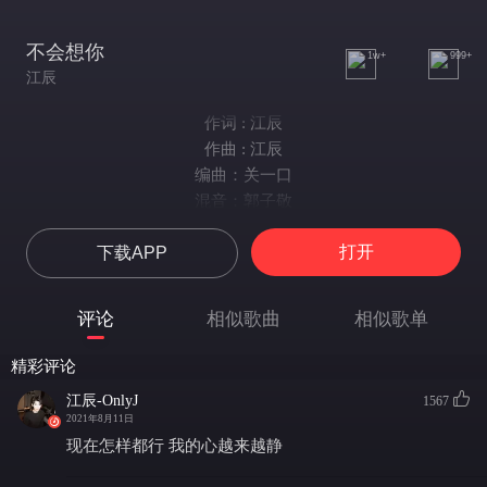
不会想你
1w+
999+
江辰
作词 : 江辰
作曲 : 江辰
编曲：关一口
混音：郭子敬
微博：江辰-OnlyJ
打开
下载APP
就让我别再想你只不过是一场戏
只要能把你忘记就是对我的奖励
在一个人的时候 在没有你的星球
评论
相似歌曲
相似歌单
不会再为谁逗留也不会再为谁失控
我发誓不会想你哥们儿我早就放弃
精彩评论
不会再烦恼丧气除非参加你葬礼
江辰-OnlyJ
1567
在你离开我以后 我会不停往前走
2021年8月11日
早就不记得你说过永远陪在我左右
现在怎样都行 我的心越来越静
你离开走之后我承认孤独会来