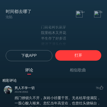
时间都去哪了
1w+
131
沦陷
门前老树长新芽
院里枯木又开花
半生存了好多话
藏进了满头白发
记忆中的小脚丫
打开
下载APP
肉嘟嘟的小嘴巴
一生把爱交给他
只为那一声爸妈
评论
相似歌曲
时间都去哪儿了
还没好好感受年轻就老了
精彩评论
生儿养女 一辈子
男人不学一切
79
满脑子都是孩子哭了笑了
2022年3月8日
时间都去哪儿了
残门锈锁久不开，灰砖小径覆干苔。无名枯草侵满院，
还没好好看看你眼睛就花了
一股心酸入喉来。忽忆当年高堂在，也曾灶头烧锅台，