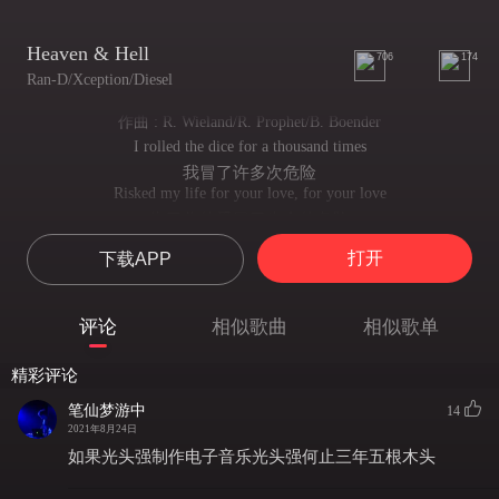
Heaven & Hell
706
174
Ran-D/Xception/Diesel
作曲 : R. Wieland/R. Prophet/B. Boender
I rolled the dice for a thousand times
我冒了许多次危险
Risked my life for your love, for your love
为了你的爱冒了生命的危险
Got my heart on fire, was drowning in your flames
打开
下载APP
心中燃起了激情 沉醉于你如火般的爱
And I paid the price for your love, for your love
为了你的爱付出了很大代价
评论
相似歌曲
相似歌单
It will never change, but it's okay
永远不会变心 但不要紧的
精彩评论
This is who we are, this is our way
我们就是这样的人 这样的作风
笔仙梦游中
14
We have seen the dark by our mistakes
2021年8月24日
我们通过错误看到了黑暗
如果光头强制作电子音乐光头强何止三年五根木头
On the bridge between heaven and hell