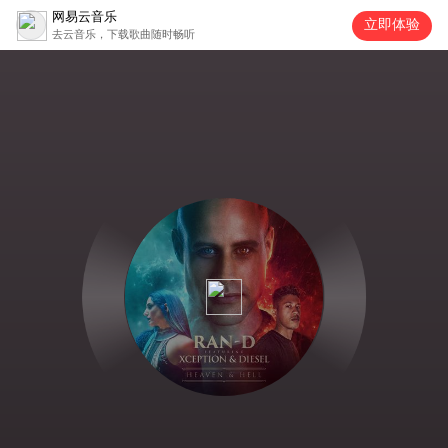
网易云音乐
立即体验
去云音乐，下载歌曲随时畅听