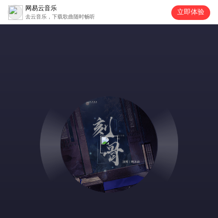
网易云音乐
立即体验
去云音乐，下载歌曲随时畅听