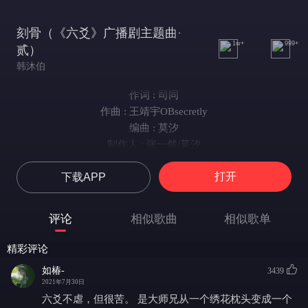
刻骨（《六爻》广播剧主题曲·
1w+
999+
贰）
韩沐伯
作词 : 司同
作曲 : 王靖宇OBsecretly
编曲 : 莫汐
制作人 : 张一然/莫汐
刻前尘镜中浮生少年梦
打开
下载APP
刻一枚铜钱
方圆青葱锈在心头
若你剑刻偏锋
评论
相似歌曲
相似歌单
我又怎屑与天地为盟
霜刃孤冷执手
精彩评论
能否将心刻成魔
如椿-
3439
若前缘不重演我宁愿
2021年7月30日
执错念也孤身犯险
六爻不虐，但很苦。 是大师兄从一个绣花枕头变成一个