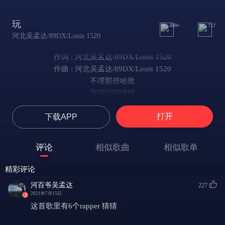
玩
999+
717
河北吴孟达/89DX/Louis 1520
作词 : 河北吴孟达/89DX/Louis 1520
作曲 : 河北吴孟达/89DX/Louis 1520
不理那些哈批
我用说唱强借
用腔做张唱片
打开
下载APP
我伙计在旁边
我们喜欢项链
假的才绑脏辫
评论
相似歌曲
相似歌单
我说咋回事儿
房间里飘的是狼烟
精彩评论
我们把Girl喊来喊来喊来选Beat
河百爷吴孟达
227
我们状态状态状态 状态 很硬
2021年7月15日
在房间摇啊摇呀摇呀 Poping
这首歌里有6个rapper 猜猜
2021 还是我们轻松搞定