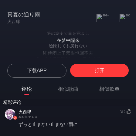
真夏の通り雨
999+
396
火西肆
夢の途中で目を覚まし
在梦中醒来
瞼閉じても戻れない
即使闭上了双眼也回不去
さっきまで鮮明だった世界 もう幻
直到刚才还那么鲜明的世界 已经化为幻影
打开
下载APP
汗ばんだ私をそっと抱き寄せて
轻轻地把冒汗的我抱到怀里
たくさんの初めてを深く刻んだ
评论
相似歌曲
相似歌单
深深地刻上无数的第一次
揺れる若葉に手を伸ばし
精彩评论
向摇曳的嫩叶伸出手
あなたに思い馳せる時
火西肆
312
思念着你的时候
2021年7月11日
いつになったら悲しくなくなる
ずっと止まない止まない雨に
何时变得不再悲伤
教えてほしい