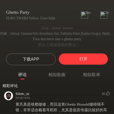
Ghetto Party
999+
187
€URO TRA$H/Yellow Claw/Adje
作词 : Julmar Simons
作曲 : Julmar Simons/Nils Rondhuis/Jim Taihuttu/Silas Radies/Sergey Bekhterev
Turn this bitch into a ghetto party
把这儿变成隔都的聚会
Turn this bitch into a ghetto party
把这儿变成隔都的聚会
打开
下载APP
Turn this bitch into a ghetto party
把这儿变成隔都的聚会
Turn this bitch into a ghetto party
评论
相似歌曲
相似歌单
把这儿变成隔都的聚会
Watch my steps I’m stepping up
精彩评论
看着我的脚步，我要走了
All these stacks I'm stacking up
Silenc_su
85
所有我堆积的东西
2021年7月8日
Tell your shorty back it up
黄爪真是啥都做做，而且这首Ghetto Housdd做得很不
你快点帮我备个份
错，非常适合戴着耳机听，尤其是低音传递比较好的耳
Turn this bitch into a ghetto party