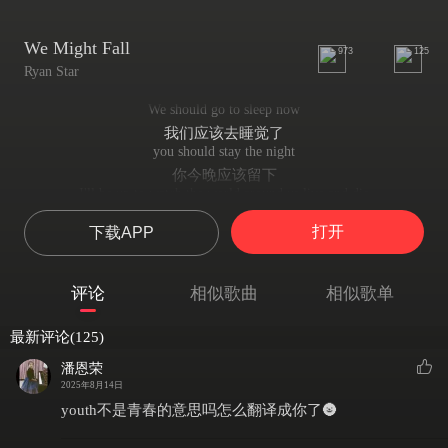
We Might Fall
973
125
Ryan Star
We should go to sleep now
我们应该去睡觉了
you should stay the night
你今晚应该留下
I'll be up to watch the world around us live and die
我将会起来看着围绕着我们的世界 起起落落
打开
下载APP
Lying on the grass now dancing for the stars
躺在草地上 现在 为这漫天星辰起舞
Maybe one will look on down and tell us who we are.
评论
相似歌曲
相似歌单
或许会有人往下看 然后告诉我们 我们是谁
We might fall
最新评论(125)
我们或许会跌落
We might fall
潘恩荣
我们或许会跌落
2025年8月14日
We might fall Hallie we might fall
youth不是青春的意思吗怎么翻译成你了🌚
我们或许会跌落 Hallie 我们或许会跌落
We might fall