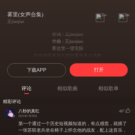
雾里(女声合集)
1w+
248
王jiaojiao
作词 : 王jiaojiao
作曲 : 王jiaojiao
看这里一望无际
彩色的世界我在我的雾里多么清晰
他们黑白的心
打开
下载APP
自顾自己已经有了定义
何时该靠近什么应该摒弃
看这里一望无际
评论
相似歌曲
相似歌单
彩色的世界我在我的雾里多么清晰
他们黑白的心
精彩评论
自顾自己已经有了定义
八秒的真红
487
何时该靠近什么应该摒弃
2021年7月30日
U sound like 啊吧吧啊吧吧
第一个通过一个历史短视频知道的，有点感觉，就插了
看这里一望无际
一张苏联老兵坐在椅子上怀念他的战友，配上这音乐，