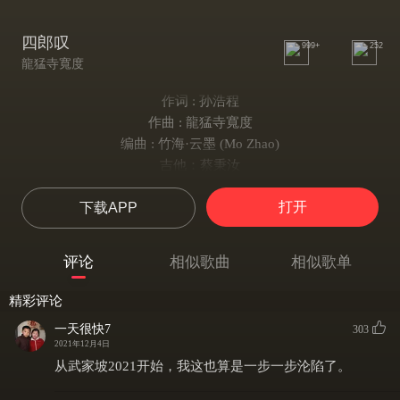
四郎叹
999+
252
龍猛寺寬度
作词 : 孙浩程
作曲 : 龍猛寺寬度
编曲 : 竹海·云墨 (Mo Zhao)
吉他：蔡秉汝
京胡：刘帅
打开
下载APP
三弦：林凌
后期：文雨
制作：拾捌剧社
评论
相似歌曲
相似歌单
像扔进水中的石子
只有涟漪 不见踪影
精彩评论
像对墙壁说的话语
一天很快7
303
只有自己 无人回应
2021年12月4日
把胡地衣冠戴整齐
从武家坡2021开始，我这也算是一步一步沦陷了。
不能质疑 不做期许