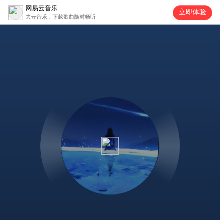
网易云音乐
立即体验
去云音乐，下载歌曲随时畅听