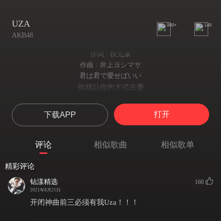
UZA
999+
148
AKB48
作词 : 秋元康
作曲 : 井上ヨシマサ
君は君で愛せばいい
你就以你的方式去爱
相手のことは考えなくていい
不用顾虑对方
打开
下载APP
思うがままに愛せばいい
无拘无束地去爱就好
運がよければ愛し合えるかも…
评论
相似歌曲
相似歌单
如果幸运，你们可能会彼此相爱…
傷ついても 傷つけても
精彩评论
受伤也无所谓 受伤也无所谓
本気であればあるほど 気付かないんだ
钻漾精选
160
越是认真越是察觉不了
2021年8月21日
No way
开闭神曲前三必须有我Uza！！！
No way
最初にキスをしよう