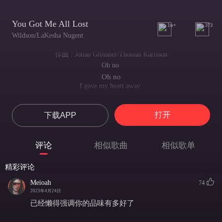
You Got Me All Lost
1w+
373
Wildson/LaKesha Nugent
作曲 : Johan Glössner/Thomas Karlsson
Oh‌ ‌no‌ ‌
Oh no
I‌ ‌gave‌ ‌my‌ ‌heart‌ ‌away‌ ‌
我的心已无所隐瞒
Went‌ ‌a‌ ‌bit‌ ‌too‌ ‌far‌ ‌
打开
下载APP
进退两难
So‌ ‌wrong‌ ‌
没有出路
评论
相似歌曲
相似歌单
Oh‌ ‌no‌ ‌ ‌
Oh no
精彩评论
Opened‌ ‌up‌ ‌my‌ ‌soul‌ ‌
我的灵魂已穷思竭虑
Meioah
74
But‌ ‌babe‌ ‌how‌ ‌could‌ ‌I‌ ‌know‌ ‌ ‌
2023年4月24日
可亲爱的 我怎知
已经懒得强调你的品味有多好了
You’re‌ ‌cold‌ ‌