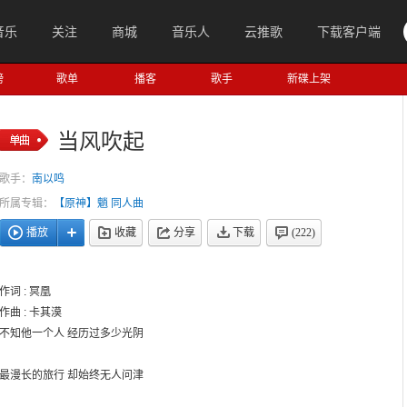
音乐
关注
商城
音乐人
云推歌
下载客户端
榜
歌单
播客
歌手
新碟上架