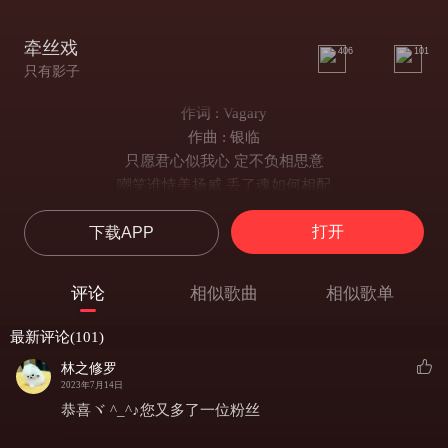
牵丝戏
406
101
只有影子
作词 : Vagary
作曲 : 银临
只愿君心似我心 定不负相思意
嘲笑谁恃美扬威 丢了魂如何相配
盘丝舞人醉 帷幕间灯火幽微
打开
下载APP
我和你 最天生一对
没了你才算原罪 丢了魂才好相配
你褴褛我彩绘 并肩行过山与水
评论
相似歌曲
相似歌单
你憔悴 我替你明媚
是你含情脉脉 吻我眼角珠泪
最新评论(101)
演离合相遇悲喜为谁
林之修罗
洞外林荫青翠 我眼里只剩漆黑
2023年7月14日
问世间哪有更完美
恭喜ヾ ^_^♪您又多了一位粉丝
兰花指捻红尘似水