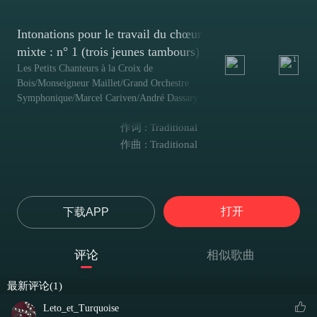
Intonations pour le travail du chœur
mixte : n° 1 (trois jeunes tambours)
1
Les Petits Chanteurs à la Croix de
Bois/Monseigneur Maillet/Grand Orchestre
Symphonique/Marcel Cariven/André Dassary
作词 : Traditional
作曲 : Traditional
打开
下载APP
评论
相似歌曲
最新评论(1)
Leto_et_Turquoise